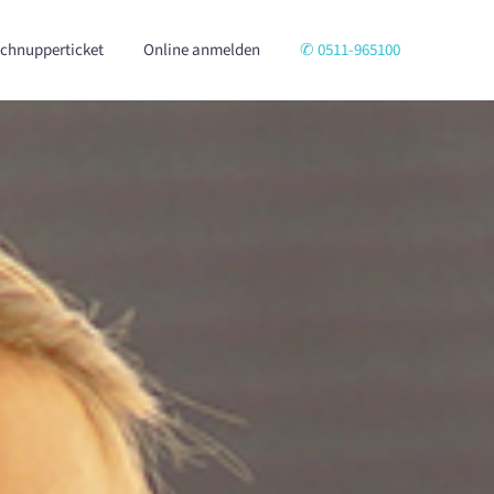
chnupperticket
Online anmelden
✆ 0511-965100