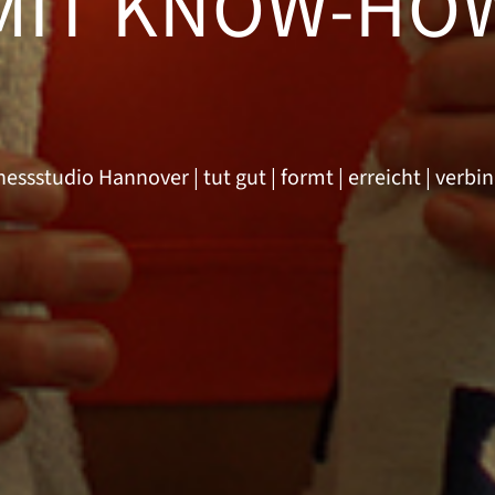
MIT KNOW-HO
nessstudio Hannover | tut gut | formt | erreicht | verbi