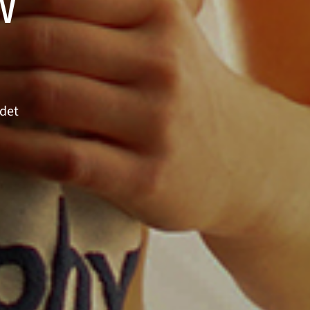
W
ndet