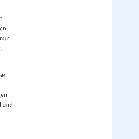
e
ten
 nur
.
se
gen
l und