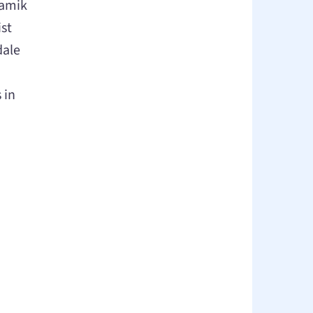
namik
ist
dale
 in