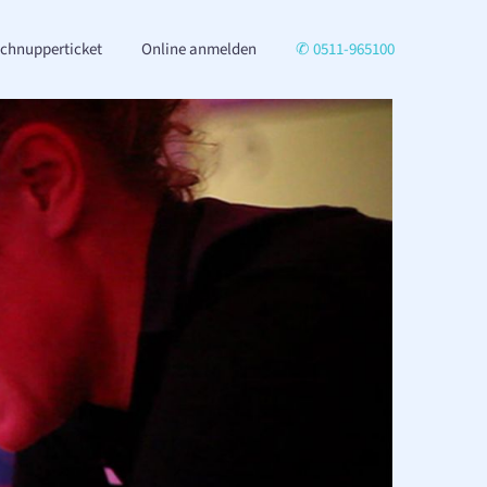
chnupperticket
Online anmelden
✆ 0511-965100