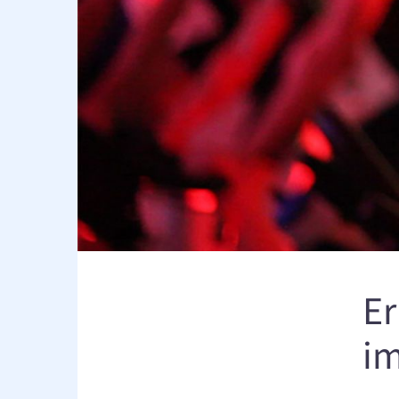
Er
im