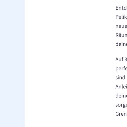
Entd
Pelik
neue
Räum
dein
Auf 
perf
sind
Anle
dein
sorge
Gren