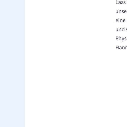
Lass
unser
eine 
und 
Physi
Hann