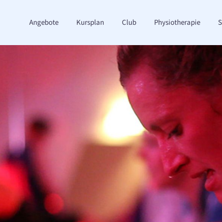
Angebote
Kursplan
Club
Physiotherapie
S