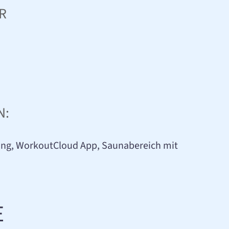
R
N:
euung, WorkoutCloud App, Saunabereich mit
E