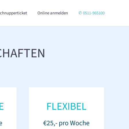
chnupperticket
Online anmelden
✆ 0511-965100
CHAFTEN
E
FLEXIBEL
e
€25,- pro Woche