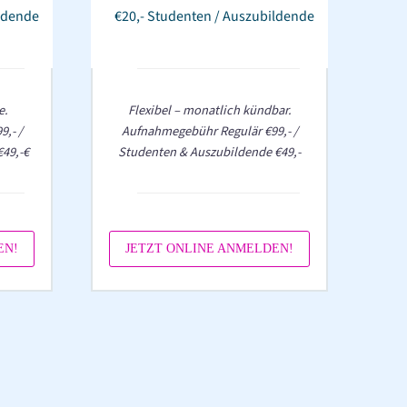
ldende
€20,- Studenten / Auszubildende
e.
Flexibel – monatlich kündbar.
,- /
Aufnahmegebühr Regulär €99,- /
49,-€
Studenten & Auszubildende €49,-
EN!
JETZT ONLINE ANMELDEN!