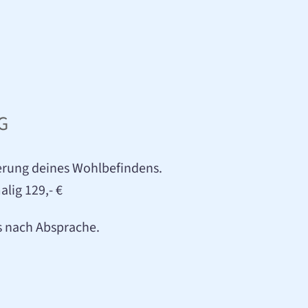
G
rung deines Wohlbefindens.
lig 129,- €
s nach Absprache.